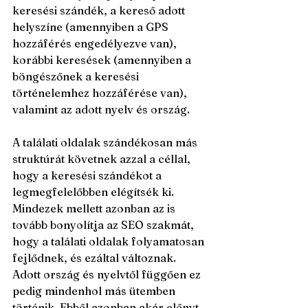
keresési szándék, a kereső adott 
helyszíne (amennyiben a GPS 
hozzáférés engedélyezve van), 
korábbi keresések (amennyiben a 
böngészőnek a keresési 
történelemhez hozzáférése van), 
valamint az adott nyelv és ország. 
A találati oldalak szándékosan más 
struktúrát követnek azzal a céllal, 
hogy a keresési szándékot a 
legmegfelelőbben elégítsék ki. 
Mindezek mellett azonban az is 
tovább bonyolítja az SEO szakmát, 
hogy a találati oldalak folyamatosan 
fejlődnek, és ezáltal változnak. 
Adott ország és nyelvtől függően ez 
pedig mindenhol más ütemben 
történik. Ebből azonban akár előnyt 