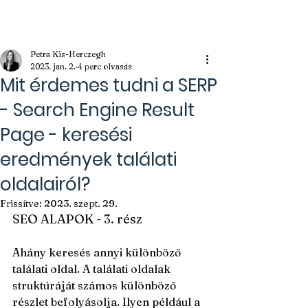
Kameleon Journal
Petra Kis-Herczegh
2023. jan. 2.
4 perc olvasás
Mit érdemes tudni a SERP
- Search Engine Result
Page - keresési
eredmények találati
oldalairól?
Frissítve:
2023. szept. 29.
SEO ALAPOK - 3. rész
Ahány keresés annyi különböző 
találati oldal. A találati oldalak 
struktúráját számos különböző 
részlet befolyásolja. Ilyen például a 