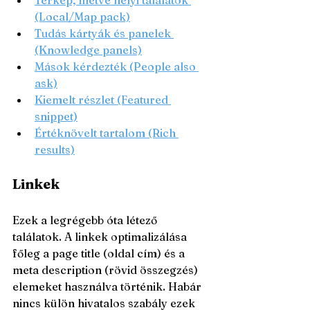
Térkép, illetve helyi találatok 
(Local/Map pack)
Tudás kártyák és panelek 
(Knowledge panels)
Mások kérdezték (People also 
ask)
Kiemelt részlet (Featured 
snippet)
Értéknövelt tartalom (Rich 
results)
Linkek
Ezek a legrégebb óta létező 
találatok. A linkek optimalizálása 
főleg a page title (oldal cím) és a 
meta description (rövid összegzés) 
elemeket használva történik. Habár 
nincs külön hivatalos szabály ezek 