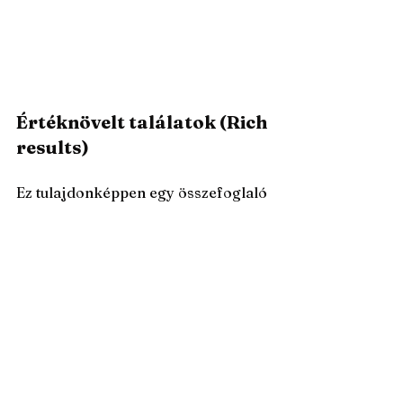
Értéknövelt találatok (Rich 
results)
Ez tulajdonképpen egy összefoglaló 
neve bármilyen eredménynek 
amely több mint egy link. Lehet ez 
egy képsor, videók, tudás panelek, 
eseményeket feltűntető találatok, 
termék listák, stb. A 
keresőrendszerek folyamatosan 
azon dolgoznak, hogy a találati 
oldalaikat minél kielégítőbbé tegyék 
a felhasználók számára, ezért aztán 