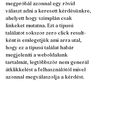
megpróbál azonnal egy rövid 
választ adni a keresett kérdésünkre, 
ahelyett hogy szimplán csak 
linkeket mutatna. Ezt a típusú 
találatot sokszor zero click result-
ként is emlegetjük ami arra utal, 
hogy ez a típusú találat habár 
megjeleníti a weboldalunk 
tartalmát, legtöbbször nem generál 
átklikkelést a felhasználótól mivel 
azonnal megválaszolja a kérdést.