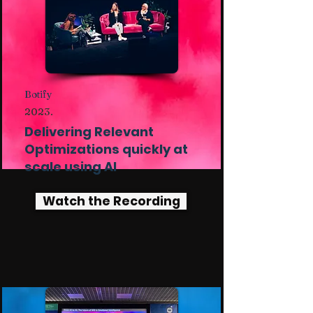
Botify
2023.
Delivering Relevant
Optimizations quickly at
scale using AI
Watch the Recording